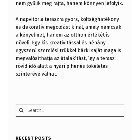
nem gyűlik meg rajta, hanem könnyen lefolyik.
S
A
A napvitorla teraszra gyors, költséghatékony
N
és dekoratív megoldást kínál, amely nemcsak
a kényelmet, hanem az otthon értékét is
növeli. Egy kis kreativitással és néhány
egyszerű szerelési trükkel bárki saját maga is
megvalósíthatja az átalakítást, így a terasz
rövid idő alatt a nyári pihenés tökéletes
színterévé válhat.
Skip back to main navigation
Keresés:
RECENT POSTS