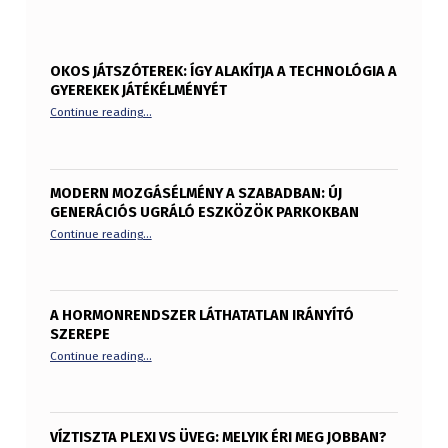
OKOS JÁTSZÓTEREK: ÍGY ALAKÍTJA A TECHNOLÓGIA A
GYEREKEK JÁTÉKÉLMÉNYÉT
“Okos játszóterek: így alakítja a technológia a gyerekek
Continue reading
…
MODERN MOZGÁSÉLMÉNY A SZABADBAN: ÚJ
GENERÁCIÓS UGRÁLÓ ESZKÖZÖK PARKOKBAN
“Modern mozgásélmény a szabadban: új generációs ugrá
Continue reading
…
A HORMONRENDSZER LÁTHATATLAN IRÁNYÍTÓ
SZEREPE
“A hormonrendszer láthatatlan irányító szerepe”
Continue reading
…
VÍZTISZTA PLEXI VS ÜVEG: MELYIK ÉRI MEG JOBBAN?