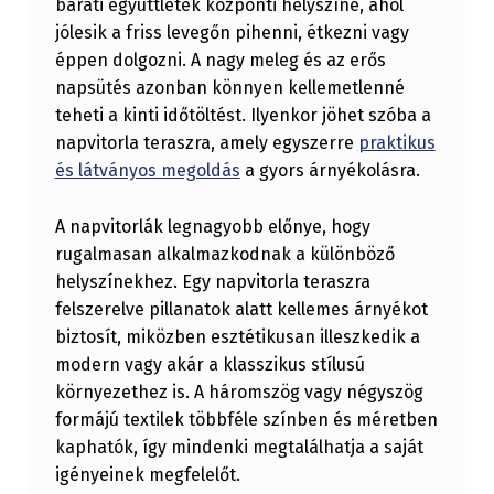
baráti együttlétek központi helyszíne, ahol
S
jólesik a friss levegőn pihenni, étkezni vagy
Z
éppen dolgozni. A nagy meleg és az erős
Á
napsütés azonban könnyen kellemetlenné
teheti a kinti időtöltést. Ilyenkor jöhet szóba a
T
napvitorla teraszra, amely egyszerre
praktikus
A
és látványos megoldás
a gyors árnyékolásra.
L
A napvitorlák legnagyobb előnye, hogy
A
rugalmasan alkalmazkodnak a különböző
K
helyszínekhez. Egy napvitorla teraszra
Í
felszerelve pillanatok alatt kellemes árnyékot
T
biztosít, miközben esztétikusan illeszkedik a
modern vagy akár a klasszikus stílusú
Á
környezethez is. A háromszög vagy négyszög
S
formájú textilek többféle színben és méretben
E
kaphatók, így mindenki megtalálhatja a saját
G
igényeinek megfelelőt.