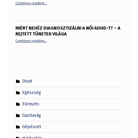
“Víztiszta plexi vs üveg: melyik éri meg jobban?”
Continue reading
…
MIÉRT NEHÉZ DIAGNOSZTIZÁLNI A NŐI ADHD-T? – A
REJTETT TÜNETEK VILÁGA
“Miért nehéz diagnosztizálni a női ADHD-t? – A rejtett tü
Continue reading
…
Divat
Egészség
Elemzés
Gazdaság
Gépészet