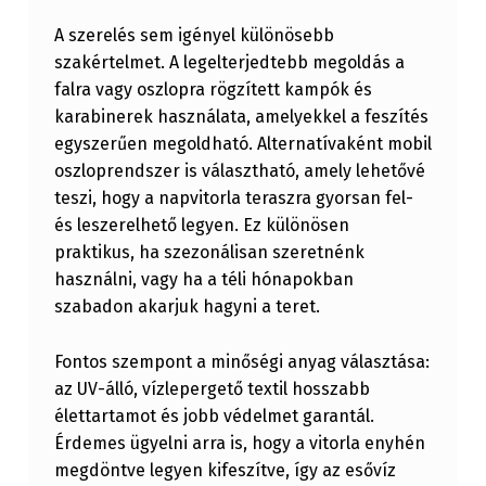
Y
A szerelés sem igényel különösebb
S
szakértelmet. A legelterjedtebb megoldás a
Z
falra vagy oszlopra rögzített kampók és
karabinerek használata, amelyekkel a feszítés
E
egyszerűen megoldható. Alternatívaként mobil
R
oszloprendszer is választható, amely lehetővé
Ű
teszi, hogy a napvitorla teraszra gyorsan fel-
E
és leszerelhető legyen. Ez különösen
praktikus, ha szezonálisan szeretnénk
N
használni, vagy ha a téli hónapokban
É
szabadon akarjuk hagyni a teret.
S
G
Fontos szempont a minőségi anyag választása:
az UV-álló, vízlepergető textil hosszabb
Y
élettartamot és jobb védelmet garantál.
O
Érdemes ügyelni arra is, hogy a vitorla enyhén
R
megdöntve legyen kifeszítve, így az esővíz