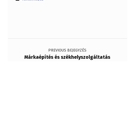
Bejegyzés navigáció
PREVIOUS BEJEGYZÉS
Márkaépítés és székhelyszolgáltatás
NEXT BEJEGYZÉS
Hogyan segíti a székhelyszolgáltatás a
digitális nomádokat?