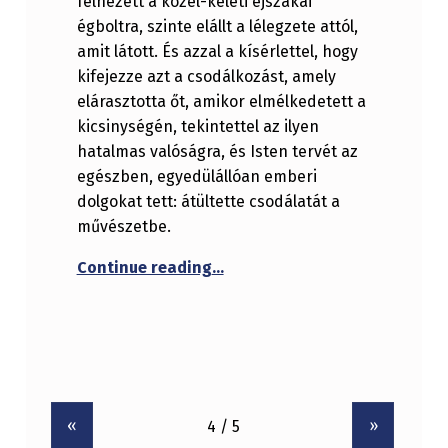
felnézett a közel-keleti éjszakai
égboltra, szinte elállt a lélegzete attól,
amit látott. És azzal a kísérlettel, hogy
kifejezze azt a csodálkozást, amely
elárasztotta őt, amikor elmélkedetett a
kicsinységén, tekintettel az ilyen
hatalmas valóságra, és Isten tervét az
egészben, egyedülállóan emberi
dolgokat tett: átültette csodálatát a
művészetbe.
“Mit mondanak a csillagok cs
Continue reading
…
«
»