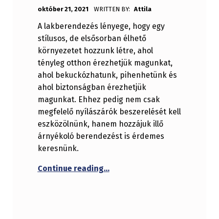
POSTED ON:
október 21, 2021
WRITTEN BY:
Attila
A lakberendezés lényege, hogy egy
stílusos, de elsősorban élhető
környezetet hozzunk létre, ahol
tényleg otthon érezhetjük magunkat,
ahol bekuckózhatunk, pihenhetünk és
ahol biztonságban érezhetjük
magunkat. Ehhez pedig nem csak
megfelelő nyílászárók beszerelését kell
eszközölnünk, hanem hozzájuk illő
árnyékoló berendezést is érdemes
keresnünk.
“Bel- és kültéri árnyékolás m
Continue reading
…