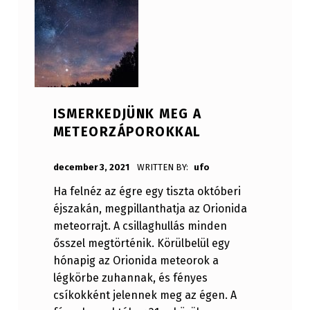
ISMERKEDJÜNK MEG A
METEORZÁPOROKKAL
POSTED ON:
december 3, 2021
WRITTEN BY:
ufo
Ha felnéz az égre egy tiszta októberi
éjszakán, megpillanthatja az Orionida
meteorrajt. A csillaghullás minden
ősszel megtörténik. Körülbelül egy
hónapig az Orionida meteorok a
légkörbe zuhannak, és fényes
csíkokként jelennek meg az égen. A