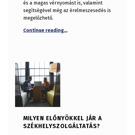
és a magas vérnyomást is, valamint
segítségével még az érelmeszesedés is
megelőzhető.
“Mely területekre gyakorol poz
Continue reading
…
MILYEN ELŐNYÖKKEL JÁR A
SZÉKHELYSZOLGÁLTATÁS?