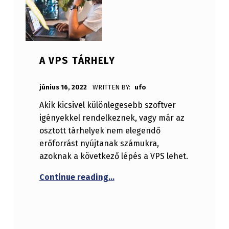
A VPS TÁRHELY
POSTED ON:
június 16, 2022
WRITTEN BY:
ufo
Akik kicsivel különlegesebb szoftver
igényekkel rendelkeznek, vagy már az
osztott tárhelyek nem elegendő
erőforrást nyújtanak számukra,
azoknak a következő lépés a VPS lehet.
“A VPS tárhely”
Continue reading
…