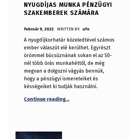
NYUGDÍJAS MUNKA PÉNZÜGYI
SZAKEMBEREK SZÁMÁRA
POSTED ON:
február 9, 2022
WRITTEN BY:
ufo
A nyugdíjkorhatár közeledtével számos
ember válaszút elé kerülhet. Egyrészt
örömmel búcsúznának sokan el az 50-
nél több órás munkahéttől, de még
megvan a dolgozni vágyás bennük,
hogy a pénzügyi ismereteiket és
késségeiket ki tudják használni.
“Nyugdíjas munka pénzügyi s
Continue reading
…