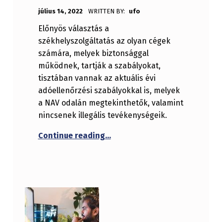
POSTED ON:
július 14, 2022
WRITTEN BY:
ufo
Előnyös választás a
székhelyszolgáltatás az olyan cégek
számára, melyek biztonsággal
működnek, tartják a szabályokat,
tisztában vannak az aktuális évi
adóellenőrzési szabályokkal is, melyek
a NAV odalán megtekinthetők, valamint
nincsenek illegális tevékenységeik.
“Milyen előnyökkel jár a székh
Continue reading
…