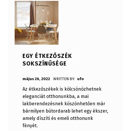
EGY ÉTKEZŐSZÉK
SOKSZÍNŰSÉGE
POSTED ON:
május 26, 2022
WRITTEN BY:
ufo
Az étkezőszékek is kölcsönözhetnek
eleganciát otthonunkba, a mai
lakberendezésnek köszönhetően már
bármilyen bútordarab lehet egy ékszer,
amely díszíti és emeli otthonunk
fényét.