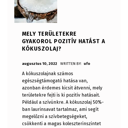
MELY TERÜLETEKRE
GYAKOROL POZITÍV HATÁST A
KÓKUSZOLAJ?
POSTED ON:
augusztus 10, 2022
WRITTEN BY:
ufo
A kókuszolajnak számos
egészségtámogató hatása van,
azonban érdemes kicsit átvenni, mely
területekre fejti is ki pozitív hatásait.
Például a szívünkre. A kókuszolaj 50%-
ban laurinsavat tartalmaz, ami segít
megelőzni a szívbetegségeket,
csökkenti a magas koleszterinszintet