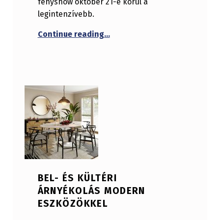
fényshow október 21-e körül a
legintenzívebb.
“Ismerkedjünk meg a meteorz
Continue reading
…
BEL- ÉS KÜLTÉRI
ÁRNYÉKOLÁS MODERN
ESZKÖZÖKKEL