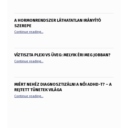
A HORMONRENDSZER LÁTHATATLAN IRÁNYÍTÓ
SZEREPE
“A hormonrendszer láthatatlan irányító szerepe”
Continue reading
…
VÍZTISZTA PLEXI VS ÜVEG: MELYIK ÉRI MEG JOBBAN?
“Víztiszta plexi vs üveg: melyik éri meg jobban?”
Continue reading
…
MIÉRT NEHÉZ DIAGNOSZTIZÁLNI A NŐI ADHD-T? – A
REJTETT TÜNETEK VILÁGA
“Miért nehéz diagnosztizálni a női ADHD-t? – A rejtett tü
Continue reading
…