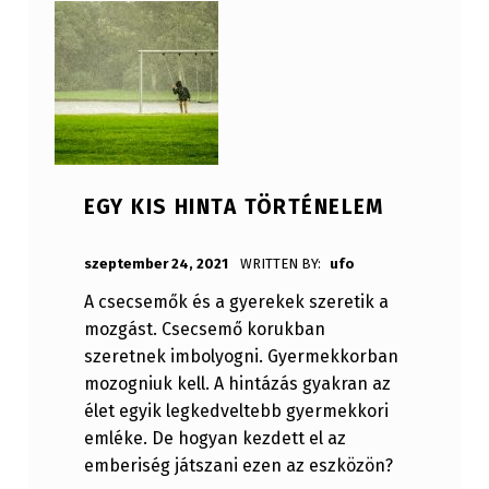
EGY KIS HINTA TÖRTÉNELEM
POSTED ON:
szeptember 24, 2021
WRITTEN BY:
ufo
A csecsemők és a gyerekek szeretik a
mozgást. Csecsemő korukban
szeretnek imbolyogni. Gyermekkorban
mozogniuk kell. A hintázás gyakran az
élet egyik legkedveltebb gyermekkori
emléke. De hogyan kezdett el az
emberiség játszani ezen az eszközön?