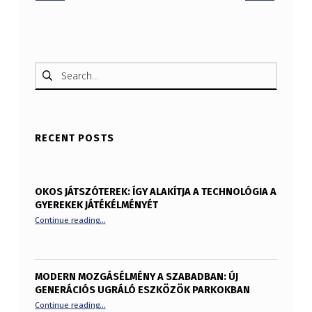
Keresés:
RECENT POSTS
OKOS JÁTSZÓTEREK: ÍGY ALAKÍTJA A TECHNOLÓGIA A
GYEREKEK JÁTÉKÉLMÉNYÉT
“Okos játszóterek: így alakítja a technológia a gyerekek
Continue reading
…
MODERN MOZGÁSÉLMÉNY A SZABADBAN: ÚJ
GENERÁCIÓS UGRÁLÓ ESZKÖZÖK PARKOKBAN
“Modern mozgásélmény a szabadban: új generációs ugrá
Continue reading
…