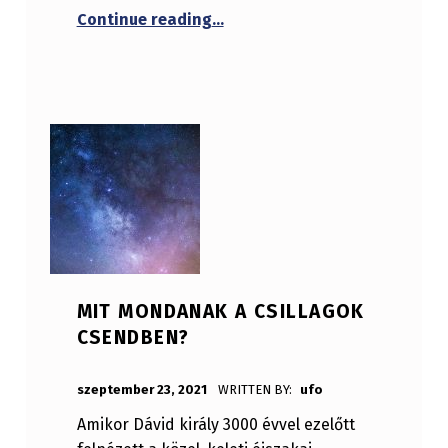
“Egy kis hinta történelem”
Continue reading
…
MIT MONDANAK A CSILLAGOK
CSENDBEN?
POSTED ON:
szeptember 23, 2021
WRITTEN BY:
ufo
Amikor Dávid király 3000 évvel ezelőtt