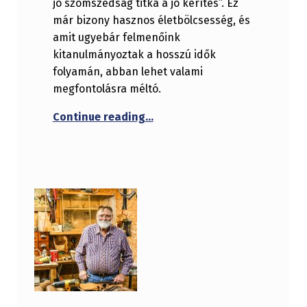
jó szomszédság titka a jó kerítés”. Ez
már bizony hasznos életbölcsesség, és
amit ugyebár felmenőink
kitanulmányoztak a hosszú idők
folyamán, abban lehet valami
megfontolásra méltó.
“Egyszerű kerítés, megfelelő á
Continue reading
…